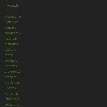
de
Política i configuració de cookies
navegació.
Política de xarxes socials
Política d’accessibilitat
Pots
'Acceptar' o
© 2026 | Tots els drets reservats | Powered by
GM Cloud
'Rebutjar'
Design
aquelles
cookies que
no siguin
tècniques,
Financiado por la Unión Europea – NextGenerationEU. Sin embargo, los
així com
puntos de vista y las opiniones expresadas son únicamente los del autor o
també
autores y no reflejan necesariamente los de la Unión Europea o la Comisión
configurar
Europea. Ni la Unión Europea ni la Comisión Europea pueden ser
les teves
consideradas responsables de las mismas.
preferències
prement
'Configurar
Cookies'.
Per a més
informació,
consulta la