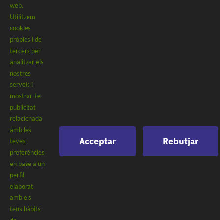
web.
l’excel·lència!
Utilitzem
cookies
pròpies i de
tercers per
analitzar els
nostres
Contacte
serveis i
mostrar-te
publicitat
relacionada
Camí Ral, 3, 17253, Mont-ras, Girona
amb les
Acceptar
Rebutjar
teves
info@clubtenniscostabrava.com
preferències
en base a un
+34 972 30 81 72
perfil
elaborat
amb els
Avís legal
Política de privacitat
teus hàbits